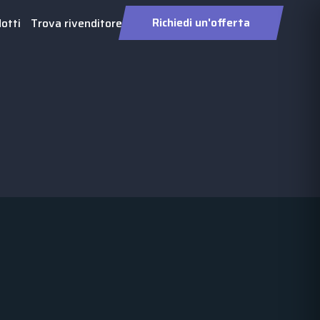
Richiedi un'offerta
otti
Trova rivenditore