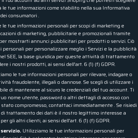
l tuo account ad altri servizi Shopify che potresti scegliere
rà le tue informazioni come stabilito nella sua Informativa
 dei consumatori .
le tue informazioni personali per scopi di marketing e
azioni di marketing, pubblicitarie e promozionali tramite
per mostrarti annunci pubblicitari per prodotti o servizi. Ciò
i personali per personalizzare meglio i Servizi e la pubblicità
i nel SEE, la base giuridica per queste attività di trattamento
re i nostri prodotti, ai sensi dell'art. 6 (1) (f) GDPR.
ziamo le tue informazioni personali per rilevare, indagare o
vità fraudolente, illegali o dannose. Se scegli di utilizzare i
bile di mantenere al sicuro le credenziali del tuo account. Ti
tuo nome utente, password o altri dettagli di accesso con
sia stato compromesso, contattaci immediatamente . Se risiedi
 di trattamento dei dati è il nostro legittimo interesse a
 gli altri clienti, ai sensi dell'art. 6 (1) (f) GDPR.
servizio.
Utilizziamo le tue informazioni personali per