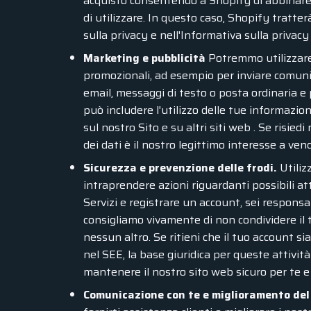
acquisto consentendo a Shopify di abbinare i
di utilizzare. In questo caso, Shopify tratte
sulla privacy e nell'Informativa sulla privacy
Marketing e pubblicità
Potremmo utilizzare 
promozionali, ad esempio per inviare comunic
email, messaggi di testo o posta ordinaria e 
può includere l'utilizzo delle tue informazion
sul nostro Sito e su altri siti web . Se risied
dei dati è il nostro legittimo interesse a vende
Sicurezza e prevenzione delle frodi.
Utiliz
intraprendere azioni riguardanti possibili atti
Servizi e registrare un account, sei responsa
consigliamo vivamente di non condividere il 
nessun altro. Se ritieni che il tuo account 
nel SEE, la base giuridica per queste attività
mantenere il nostro sito web sicuro per te e per
Comunicazione con te e miglioramento del 