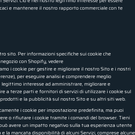
ri Servizi. Ciò è nel nostro legittimo interesse per essere
efficaci e mantenere il nostro rapporto commerciale con te
tro sito. Per informazioni specifiche sui cookie che
o negozio con Shopify, vedere
ziamo i cookie per gestire e migliorare il nostro Sito e i nostri
ferenze), per eseguire analisi e comprendere meglio
ro legittimo interesse ad amministrare, migliorare e
a terze parti e fornitori di servizi di utilizzare i cookie sul
prodotti e la pubblicità sul nostro Sito e su altri siti web.
camente i cookie per impostazione predefinita, ma puoi
re o rifiutare i cookie tramite i comandi del browser. Tieni
e può avere un impatto negativo sulla tua esperienza utente
 la mancata disponibilità di alcuni Servizi, comprese alcune