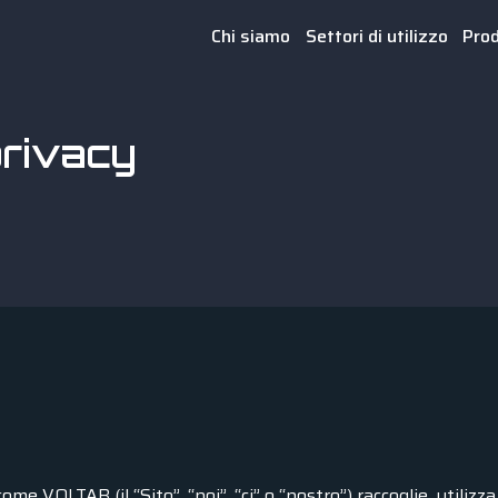
Chi siamo
Settori di utilizzo
Prod
privacy
e VOLTAB (il “Sito”, “noi”, “ci” o “nostro”) raccoglie, utilizza