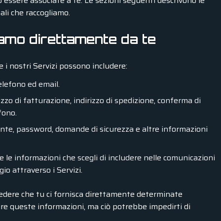
o essere associate a te. Le sezioni seguenti descrivono le
nali che raccogliamo.
iamo direttamente da te
 i nostri Servizi possono includere:
elefono ed email.
izzo di fatturazione, indirizzo di spedizione, conferma di
fono.
nte, password, domande di sicurezza e altre informazioni
e le informazioni che scegli di includere nelle comunicazioni
o attraverso i Servizi.
iedere che tu ci fornisca direttamente determinate
nire queste informazioni, ma ciò potrebbe impedirti di