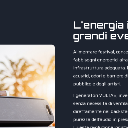
L'energia 
grandi eve
Alimentare festival, concer
fabbisogni energetici altam
infrastruttura adeguata. I
acustici, odori e barriere
pubblico e degli artisti.
I generatori VOLTAB, inve
senza necessità di ventil
direttamente nel backstag
purezza dell'audio in pres
Questa rivoluzione logisti