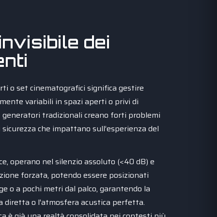
invisibile dei
nti
ti o set cinematografici significa gestire
ente variabili in spazi aperti o privi di
 generatori tradizionali creano forti problemi
 di sicurezza che impattano sull’esperienza del
ce, operano nel silenzio assoluto (<40 dB) e
azione forzata, potendo essere posizionati
e o a pochi metri dal palco, garantendo la
a diretta o l'atmosfera acustica perfetta.
ca è già una realtà consolidata nei contesti più